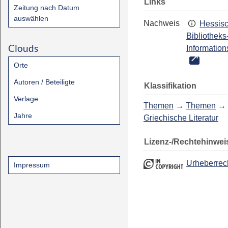
Links
Zeitung nach Datum
auswählen
Nachweis
Hessis
Bibliotheks
Clouds
Information
Orte
Autoren / Beteiligte
Klassifikation
Verlage
Themen
→
Themen
→
Jahre
Griechische Literatur
Lizenz-/Rechtehinwei
Urheberrec
Impressum