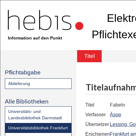
Elekt
Pflichte
Information auf den Punkt
Titel
Pflichtabgabe
Ablieferung
Titelaufnah
Alle Bibliotheken
Titel
Fabeln
Universitäts- und
Verfasser
Äsop
Landesbibliothek Darmstadt
Übersetzer
Lessing, Go
Universitätsbibliothek Frankfurt
Erschienen
Frankfurt a