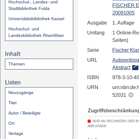
Hochschul-, Landes- und
FISCHER E
Stadtbibliothek Fulda
20091005
Universitätsbibliothek Kassel
Ausgabe
1. Auflage
Hochschul- und
Umfang
1 Online-Re
Landesbibliothek RheinMain
Seiten)
Serie
Fischer Kla
Inhalt
URL
Autorenbiog
Themen
Abstract
ISBN
978-3-10-4
Listen
URN
urn:nbn:de:h
Neuzugänge
52031
Titel
Zugriffsbeschränkun
Autor / Beteiligte
NUR AN RECHNERN DER B
Ort
ABRUFBAR
Verlage