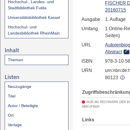
Hochschul-, Landes- und
FISCHER Di
Stadtbibliothek Fulda
20160715
Universitätsbibliothek Kassel
Ausgabe
1. Auflage
Hochschul- und
Umfang
1 Online-Re
Landesbibliothek RheinMain
Seiten)
URL
Autorenbiog
Inhalt
Abstract
Themen
ISBN
978-3-10-5
URN
urn:nbn:de:h
Listen
80123
Neuzugänge
Zugriffsbeschränkun
Titel
NUR AN RECHNERN DER B
Autor / Beteiligte
ABRUFBAR
Ort
Links
Verlage