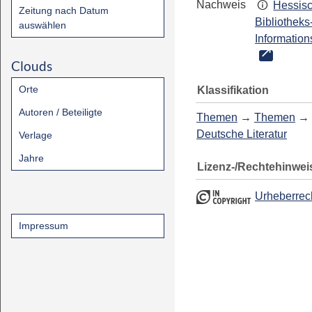
Nachweis
Hessis
Zeitung nach Datum
Bibliotheks
auswählen
Information
Clouds
Orte
Klassifikation
Autoren / Beteiligte
Themen
→
Themen
→
Deutsche Literatur
Verlage
Jahre
Lizenz-/Rechtehinwei
Urheberrec
Impressum