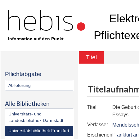
Elekt
Pflichte
Information auf den Punkt
Titel
Pflichtabgabe
Ablieferung
Titelaufnah
Alle Bibliotheken
Titel
Die Geburt 
Universitäts- und
Essays
Landesbibliothek Darmstadt
Verfasser
Mendelssohn
Universitätsbibliothek Frankfurt
Erschienen
Frankfurt a