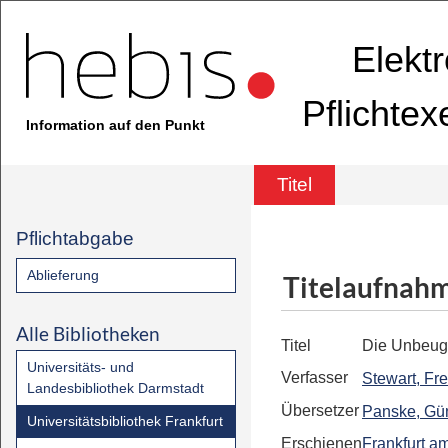
Elekt
Pflichte
Information auf den Punkt
Titel
Pflichtabgabe
Ablieferung
Titelaufnah
Alle Bibliotheken
Titel
Die Unbeu
Universitäts- und
Verfasser
Stewart, Fr
Landesbibliothek Darmstadt
Übersetzer
Panske, Gü
Universitätsbibliothek Frankfurt
Erschienen
Frankfurt a