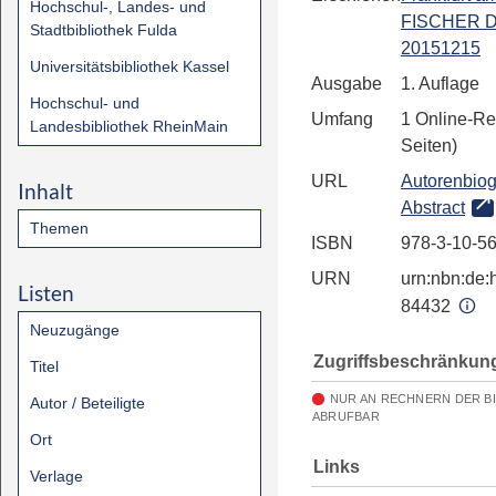
Hochschul-, Landes- und
FISCHER Di
Stadtbibliothek Fulda
20151215
Universitätsbibliothek Kassel
Ausgabe
1. Auflage
Hochschul- und
Umfang
1 Online-Re
Landesbibliothek RheinMain
Seiten)
URL
Autorenbiog
Inhalt
Abstract
Themen
ISBN
978-3-10-5
URN
urn:nbn:de:h
Listen
84432
Neuzugänge
Zugriffsbeschränkun
Titel
NUR AN RECHNERN DER B
Autor / Beteiligte
ABRUFBAR
Ort
Links
Verlage