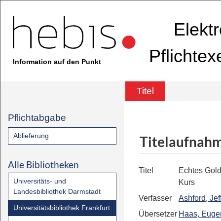
Elekt
Pflichte
Information auf den Punkt
Titel
Pflichtabgabe
Ablieferung
Titelaufnah
Alle Bibliotheken
Titel
Echtes Gold
Universitäts- und
Kurs
Landesbibliothek Darmstadt
Verfasser
Ashford, Jef
Universitätsbibliothek Frankfurt
Übersetzer
Haas, Euge