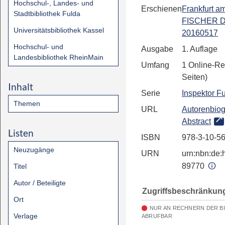
Hochschul-, Landes- und
Erschienen
Frankfurt a
Stadtbibliothek Fulda
FISCHER Di
Universitätsbibliothek Kassel
20160517
Hochschul- und
Ausgabe
1. Auflage
Landesbibliothek RheinMain
Umfang
1 Online-Re
Seiten)
Inhalt
Serie
Inspektor Fu
Themen
URL
Autorenbiog
Abstract
Listen
ISBN
978-3-10-5
Neuzugänge
URN
urn:nbn:de:h
89770
Titel
Autor / Beteiligte
Zugriffsbeschränkun
Ort
NUR AN RECHNERN DER B
Verlage
ABRUFBAR