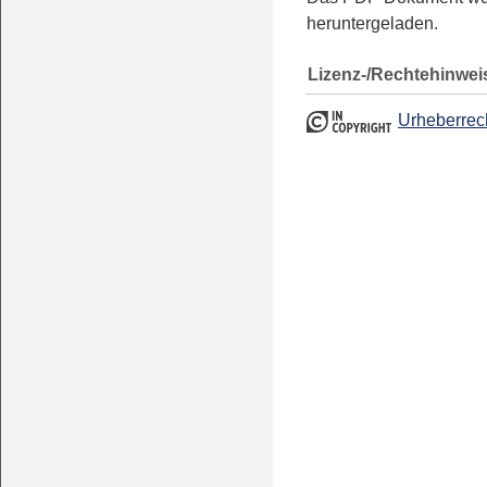
heruntergeladen.
Lizenz-/Rechtehinwei
Urheberrec