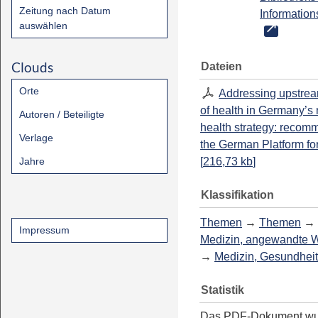
Zeitung nach Datum
Information
auswählen
Clouds
Dateien
Orte
Addressing upstrea
of health in Germany’s
Autoren / Beteiligte
health strategy: recom
Verlage
the German Platform fo
Jahre
[
216,73 kb
]
Klassifikation
Themen
→
Themen
→
Impressum
Medizin, angewandte 
→
Medizin, Gesundheit
Statistik
Das PDF-Dokument w