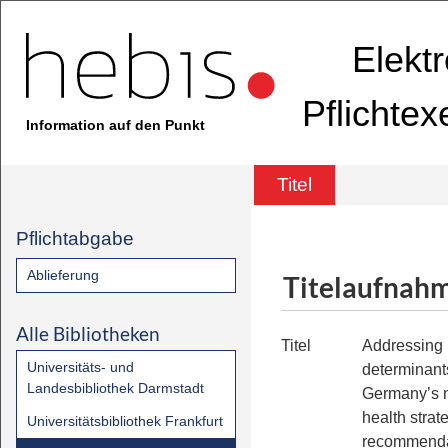
Elekt
Pflichte
Information auf den Punkt
Titel
Pflichtabgabe
Ablieferung
Titelaufnah
Alle Bibliotheken
Titel
Addressing
Universitäts- und
determinants
Landesbibliothek Darmstadt
Germany’s 
health strat
Universitätsbibliothek Frankfurt
recommenda