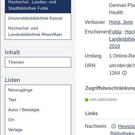
Hochschul-, Landes- und
German Plat
Stadtbibliothek Fulda
Health
Universitätsbibliothek Kassel
Verfasser
Holst, Jens
Hochschul- und
Erschienen
Fulda
:
Hoch
Landesbibliothek RheinMain
Landesbibli
2019
Inhalt
Umfang
1 Online-R
Themen
URN
urn:nbn:de:h
1264
Listen
Zugriffsbeschränkun
Neuzugänge
Titel
FREI ABRUFBAR
Autor / Beteiligte
Links
Ort
Nachweis
Hessis
Verlage
Bibliotheks