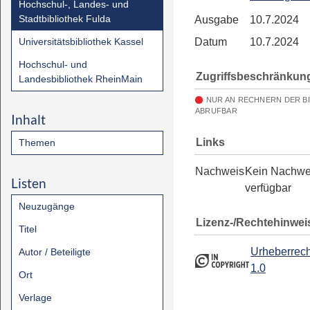
Hochschul-, Landes- und
Stadtbibliothek Fulda
Ausgabe
10.7.2024
Universitätsbibliothek Kassel
Datum
10.7.2024
Hochschul- und
Zugriffsbeschränkun
Landesbibliothek RheinMain
NUR AN RECHNERN DER B
ABRUFBAR
Inhalt
Links
Themen
Nachweis
Kein Nachwe
Listen
verfügbar
Neuzugänge
Lizenz-/Rechtehinwei
Titel
Urheberrech
Autor / Beteiligte
1.0
Ort
Verlage