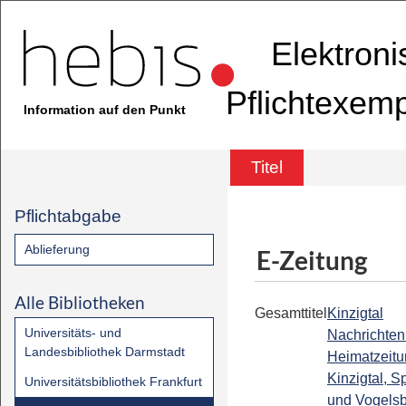
Elektron
Pflichtexem
Information auf den Punkt
Titel
Pflichtabgabe
Ablieferung
E-Zeitung
Alle Bibliotheken
Gesamttitel
Kinzigtal
Universitäts- und
Nachrichten 
Landesbibliothek Darmstadt
Heimatzeitu
Kinzigtal, S
Universitätsbibliothek Frankfurt
und Vogels