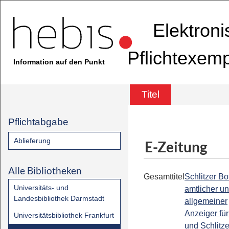
Elektron
Pflichtexem
Information auf den Punkt
Titel
Pflichtabgabe
Ablieferung
E-Zeitung
Alle Bibliotheken
Gesamttitel
Schlitzer Bot
Universitäts- und
amtlicher u
Landesbibliothek Darmstadt
allgemeiner
Anzeiger für
Universitätsbibliothek Frankfurt
und Schlitze