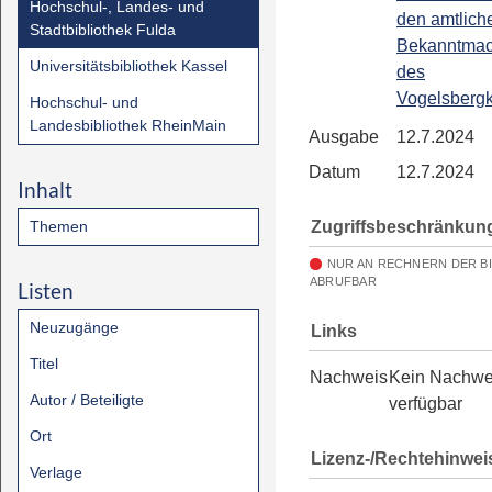
Hochschul-, Landes- und
den amtlich
Stadtbibliothek Fulda
Bekanntma
Universitätsbibliothek Kassel
des
Vogelsbergk
Hochschul- und
Landesbibliothek RheinMain
Ausgabe
12.7.2024
Datum
12.7.2024
Inhalt
Zugriffsbeschränkun
Themen
NUR AN RECHNERN DER B
ABRUFBAR
Listen
Neuzugänge
Links
Titel
Nachweis
Kein Nachwe
Autor / Beteiligte
verfügbar
Ort
Lizenz-/Rechtehinwei
Verlage