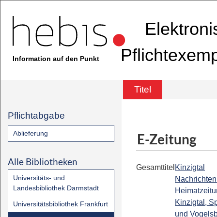
Elektron
Pflichtexem
Information auf den Punkt
Titel
Pflichtabgabe
Ablieferung
E-Zeitung
Alle Bibliotheken
Gesamttitel
Kinzigtal
Universitäts- und
Nachrichten 
Landesbibliothek Darmstadt
Heimatzeitu
Kinzigtal, S
Universitätsbibliothek Frankfurt
und Vogels