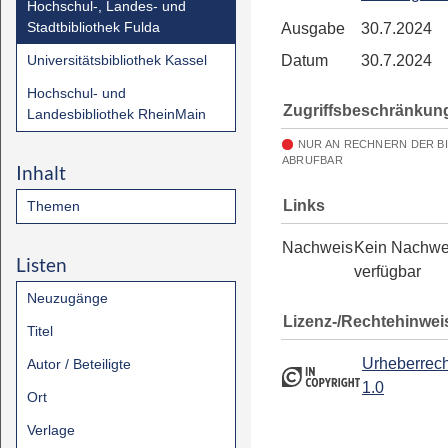
Hochschul-, Landes- und
Stadtbibliothek Fulda
Ausgabe
30.7.2024
Universitätsbibliothek Kassel
Datum
30.7.2024
Hochschul- und
Zugriffsbeschränkun
Landesbibliothek RheinMain
NUR AN RECHNERN DER B
ABRUFBAR
Inhalt
Links
Themen
Nachweis
Kein Nachwe
Listen
verfügbar
Neuzugänge
Lizenz-/Rechtehinwei
Titel
Urheberrech
Autor / Beteiligte
1.0
Ort
Verlage