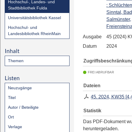
Hochschul-, Landes- und
: Schlüchter
Stadtbibliothek Fulda
Sinntal, Ba
Universitätsbibliothek Kassel
Salmünster,
Freienstein
Hochschul- und
Landesbibliothek RheinMain
Ausgabe
45 (2024) 
Datum
2024
Inhalt
Zugriffsbeschränkun
Themen
FREI ABRUFBAR
Listen
Dateien
Neuzugänge
45. 2024, KW35
[
4,
Titel
Autor / Beteiligte
Statistik
Ort
Das PDF-Dokument w
Verlage
heruntergeladen.