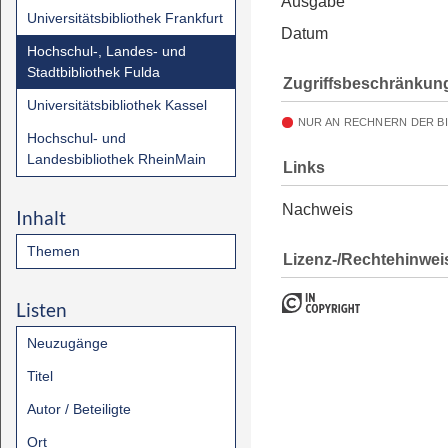
Ausgabe
Universitätsbibliothek Frankfurt
Datum
Hochschul-, Landes- und
Stadtbibliothek Fulda
Zugriffsbeschränkun
Universitätsbibliothek Kassel
NUR AN RECHNERN DER B
Hochschul- und
Landesbibliothek RheinMain
Links
Nachweis
Inhalt
Themen
Lizenz-/Rechtehinwei
Listen
Neuzugänge
Titel
Autor / Beteiligte
Ort