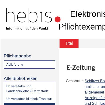
Elektron
Pflichtexem
Information auf den Punkt
Titel
Pflichtabgabe
Ablieferung
E-Zeitung
Alle Bibliotheken
Gesamttitel
Schlitzer Bot
Universitäts- und
amtlicher u
Landesbibliothek Darmstadt
allgemeiner
Anzeiger für
Universitätsbibliothek Frankfurt
und Schlitze