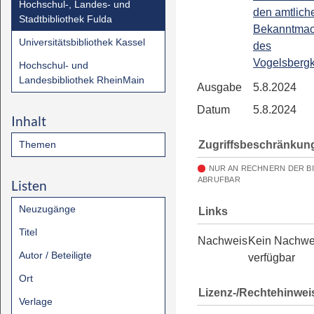
Hochschul-, Landes- und
den amtlich
Stadtbibliothek Fulda
Bekanntma
Universitätsbibliothek Kassel
des
Vogelsbergk
Hochschul- und
Landesbibliothek RheinMain
Ausgabe
5.8.2024
Datum
5.8.2024
Inhalt
Zugriffsbeschränkun
Themen
NUR AN RECHNERN DER B
ABRUFBAR
Listen
Neuzugänge
Links
Titel
Nachweis
Kein Nachwe
Autor / Beteiligte
verfügbar
Ort
Lizenz-/Rechtehinwei
Verlage