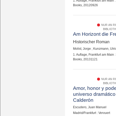
1. Auflage, Frankfurt am Main
Books, 20120926
NUR AN 
BIBLIOT
Am Horizont die Fre
Historischer Roman
Molist, Jorge
;
Kunzmann, Ulri
1. Auflage, Frankfurt am Main
Books, 20131121
NUR AN 
BIBLIOT
Amor, honor y pode
universo dramático
Calderón
Escudero, Juan Manuel
Madrid/Frankfurt : Vervuert