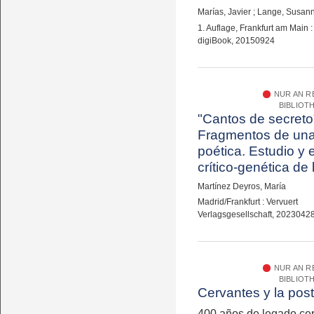
Marías, Javier
;
Lange, Susan
1. Auflage, Frankfurt am Main
digiBook, 20150924
NUR AN 
BIBLIOT
"Cantos de secreto
Fragmentos de una
poética. Estudio y 
crítico-genética de 
poemas "sueltos" 
Martínez Deyros, María
"inéditos" de Migue
Madrid/Frankfurt : Vervuert
Unamuno
Verlagsgesellschaft, 2023042
NUR AN 
BIBLIOT
Cervantes y la pos
400 años de legado ce