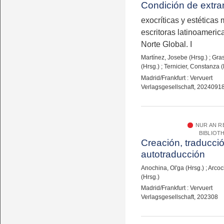
Condición de extra
exocríticas y estéticas 
escritoras latinoameric
Norte Global. I
Martínez, Josebe (Hrsg.)
;
Gras
(Hrsg.)
;
Ternicier, Constanza (
Madrid/Frankfurt : Vervuert
Verlagsgesellschaft, 2024091
NUR AN 
BIBLIOT
Creación, traducci
autotraducción
Anochina, Ol'ga (Hrsg.)
;
Arcoc
(Hrsg.)
Madrid/Frankfurt : Vervuert
Verlagsgesellschaft, 202308