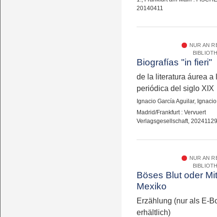
20140411
NUR AN 
BIBLIOT
Biografías "in fieri"
de la literatura áurea a
periódica del siglo XIX
Ignacio García Aguilar, Ignacio
Madrid/Frankfurt : Vervuert
Verlagsgesellschaft, 2024112
NUR AN 
BIBLIOT
Böses Blut oder Mit
Mexiko
Erzählung (nur als E-B
erhältlich)