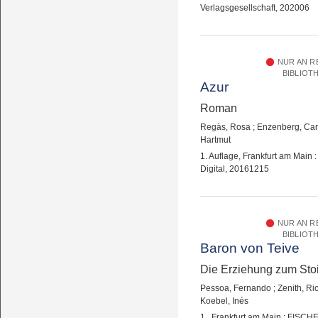
Verlagsgesellschaft, 202006
NUR AN 
BIBLIOT
Azur
Roman
Regàs, Rosa
;
Enzenberg, Car
Hartmut
1. Auflage, Frankfurt am Main
Digital, 20161215
NUR AN 
BIBLIOT
Baron von Teive
Die Erziehung zum Sto
Pessoa, Fernando
;
Zenith, Ri
Koebel, Inés
1., Frankfurt am Main : FISCH