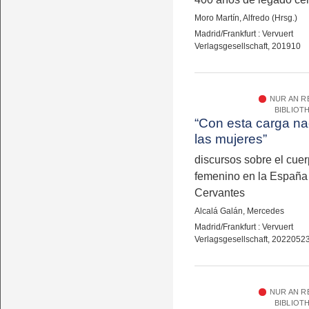
Moro Martín, Alfredo (Hrsg.)
Madrid/Frankfurt : Vervuert
Verlagsgesellschaft, 201910
NUR AN 
BIBLIOT
“Con esta carga n
las mujeres”
discursos sobre el cue
femenino en la España
Cervantes
Alcalá Galán, Mercedes
Madrid/Frankfurt : Vervuert
Verlagsgesellschaft, 2022052
NUR AN 
BIBLIOT