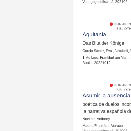
Verlagsgesellschaft, 202102
NUR AN 
BIBLIOT
Aquitania
Das Blut der Könige
García Sáenz, Eva
;
Jakubeit, 
1. Auflage, Frankfurt am Main
Books, 20221012
NUR AN 
BIBLIOT
Asumir la ausencia
poética de duelos inco
la narrativa española d
Nuckols, Anthony
Madrid/Frankfurt : Vervuert
Verlagsgesellschaft, 202007