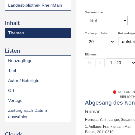
Landesbibliothek RheinMain
Sortieren nach:
Inhalt
Themen
Treffer pro Seite:
Reihenfolge
Listen
Blättern:
Neuzugänge
Titel
Autor / Beteiligte
Ort
NUR AN 
BIBLIOT
Verlage
Abgesang des Kön
Zeitung nach Datum
Roman
auswählen
Herrera, Yuri
;
Lange, Susann
1. Auflage, Frankfurt am Main
Books, 20110310
Clouds