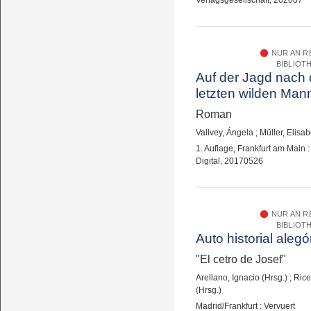
NUR AN 
BIBLIOT
Auf der Jagd nach
letzten wilden Man
Roman
Vallvey, Ángela
;
Müller, Elisa
1. Auflage, Frankfurt am Main
Digital, 20170526
NUR AN 
BIBLIOT
Auto historial alegó
"El cetro de Josef"
Arellano, Ignacio (Hrsg.)
;
Rice
(Hrsg.)
Madrid/Frankfurt : Vervuert