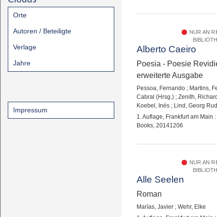
Orte
Autoren / Beteiligte
NUR AN 
BIBLIOT
Verlage
Alberto Caeiro
Jahre
Poesia - Poesie Revidi
erweiterte Ausgabe
Pessoa, Fernando
;
Martins, 
Cabral (Hrsg.)
;
Zenith, Richar
Koebel, Inés
;
Lind, Georg Rud
Impressum
1. Auflage, Frankfurt am Main
Books, 20141206
NUR AN 
BIBLIOT
Alle Seelen
Roman
Marías, Javier
;
Wehr, Elke