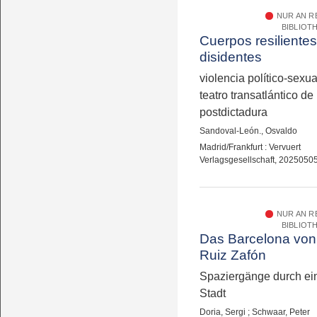
NUR AN 
BIBLIOT
Cuerpos resilientes
disidentes
violencia político-sexua
teatro transatlántico de
postdictadura
Sandoval-León., Osvaldo
Madrid/Frankfurt : Vervuert
Verlagsgesellschaft, 2025050
NUR AN 
BIBLIOT
Das Barcelona von
Ruiz Zafón
Spaziergänge durch ein
Stadt
Doria, Sergi
;
Schwaar, Peter