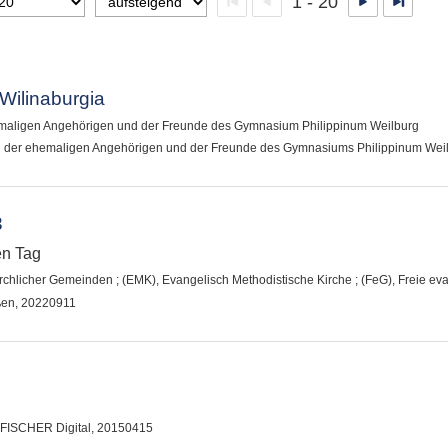
1 - 20
 Wilinaburgia
hemaligen Angehörigen und der Freunde des Gymnasium Philippinum Weilburg
in der ehemaligen Angehörigen und der Freunde des Gymnasiums Philippinum Weil
3
en Tag
irchlicher Gemeinden
;
(EMK), Evangelisch Methodistische Kirche
;
(FeG), Freie e
ßen, 20220911
 : FISCHER Digital, 20150415