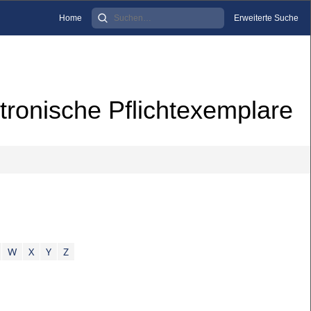
Home
Erweiterte Suche
tronische Pflichtexemplare
W
X
Y
Z