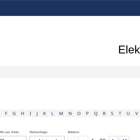
Elek
F
G
H
I
J
K
L
M
N
O
P
Q
R
S
T
U
V
ffer pro Seite:
Reihenfolge:
Blättern: