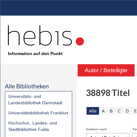
Information auf den Punkt
Autor / Beteiligte
Alle Bibliotheken
38898
Titel
Universitäts- und
Landesbibliothek Darmstadt
Alle
A
B
C
D
E
Universitätsbibliothek Frankfurt
Hochschul-, Landes- und
Stadtbibliothek Fulda
Sortieren nach:
Tre