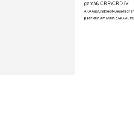
gemäß CRR/CRD IV
AKA Ausfuhrkredit-Gesellscha
[Frankfurt am Main] : AKA Ausf