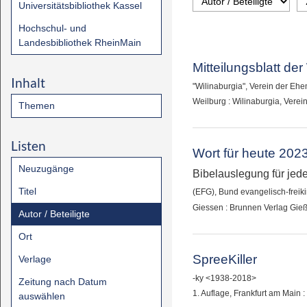
Universitätsbibliothek Kassel
Hochschul- und
Landesbibliothek RheinMain
Mitteilungsblatt der
Inhalt
"Wilinaburgia", Verein der E
Weilburg : Wilinaburgia, Vere
Themen
Listen
Wort für heute 202
Neuzugänge
Bibelauslegung für jed
Titel
(EFG), Bund evangelisch-freik
Giessen : Brunnen Verlag Gie
Autor / Beteiligte
Ort
SpreeKiller
Verlage
-ky <1938-2018>
Zeitung nach Datum
1. Auflage, Frankfurt am Main
auswählen