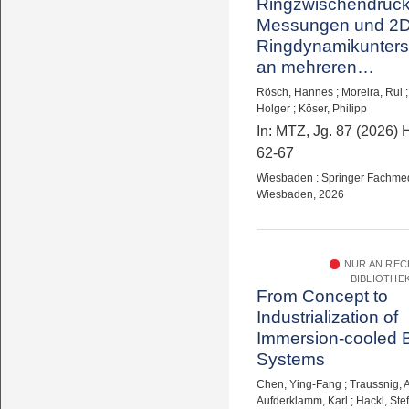
Ringzwischendruck
Messungen und 2D
Ringdynamikunter
an mehreren
Motorplattformen
Rösch, Hannes
;
Moreira, Rui
Holger
;
Köser, Philipp
In: MTZ, Jg. 87 (2026) H
62-67
Wiesbaden : Springer Fachme
Wiesbaden, 2026
NUR AN RE
BIBLIOTHE
From Concept to
Industrialization of
Immersion-cooled B
Systems
Chen, Ying-Fang
;
Traussnig, 
Aufderklamm, Karl
;
Hackl, Ste