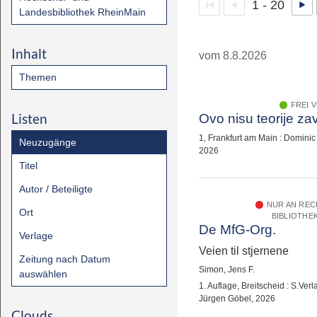
1 - 20
Landesbibliothek RheinMain
Inhalt
vom 8.8.2026
Themen
FREI 
Listen
Ovo nisu teorije zav
1, Frankfurt am Main : Dominic
Neuzugänge
2026
Titel
Autor / Beteiligte
NUR AN RE
Ort
BIBLIOTHE
De MfG-Org.
Verlage
Veien til stjernene
Zeitung nach Datum
Simon, Jens F.
auswählen
1. Auflage, Breitscheid : S.Verl
Jürgen Göbel, 2026
Clouds