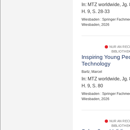
In: MTZ worldwide, Jg. 
H. 9, S. 28-33
Wiesbaden : Springer Fachme
Wiesbaden, 2026
NUR AN RE
BIBLIOTHE
Inspiring Young Peo
Technology
Bartz, Marcel
In: MTZ worldwide, Jg. 
H. 9, S. 80
Wiesbaden : Springer Fachme
Wiesbaden, 2026
NUR AN RE
BIBLIOTHE