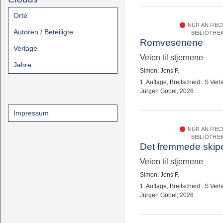
Orte
NUR AN RE
Autoren / Beteiligte
BIBLIOTHE
Romvesenene
Verlage
Veien til stjernene
Jahre
Simon, Jens F.
1. Auflage, Breitscheid : S.Verl
Jürgen Göbel, 2026
Impressum
NUR AN RE
BIBLIOTHE
Det fremmede skip
Veien til stjernene
Simon, Jens F.
1. Auflage, Breitscheid : S.Verl
Jürgen Göbel, 2026