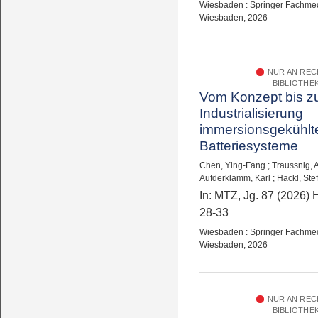
Wiesbaden : Springer Fachme
Wiesbaden, 2026
NUR AN RE
BIBLIOTHE
Vom Konzept bis z
Industrialisierung
immersionsgekühlt
Batteriesysteme
Chen, Ying-Fang
;
Traussnig, 
Aufderklamm, Karl
;
Hackl, Ste
In: MTZ, Jg. 87 (2026) H
28-33
Wiesbaden : Springer Fachme
Wiesbaden, 2026
NUR AN RE
BIBLIOTHE