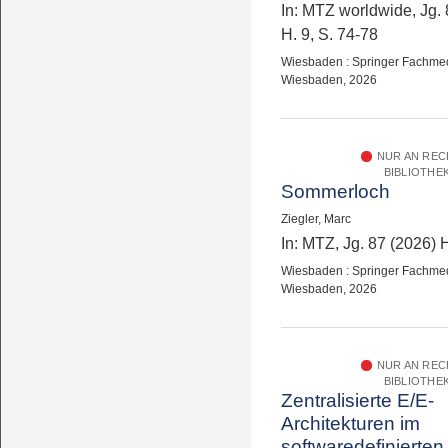
In: MTZ worldwide, Jg. 
H. 9, S. 74-78
Wiesbaden : Springer Fachme
Wiesbaden, 2026
NUR AN RE
BIBLIOTHE
Sommerloch
Ziegler, Marc
In: MTZ, Jg. 87 (2026) H
Wiesbaden : Springer Fachme
Wiesbaden, 2026
NUR AN RE
BIBLIOTHE
Zentralisierte E/E-
Architekturen im
softwaredefinierten