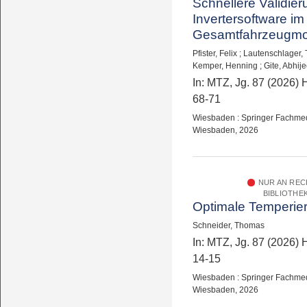
Schnellere Validie
Invertersoftware im
Gesamtfahrzeugmo
Pfister, Felix
;
Lautenschlager, 
Kemper, Henning
;
Gite, Abhije
In: MTZ, Jg. 87 (2026) H
68-71
Wiesbaden : Springer Fachme
Wiesbaden, 2026
NUR AN RE
BIBLIOTHE
Optimale Temperie
Schneider, Thomas
In: MTZ, Jg. 87 (2026) H
14-15
Wiesbaden : Springer Fachme
Wiesbaden, 2026