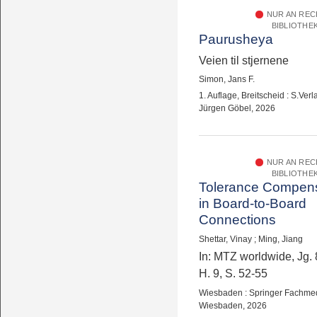
NUR AN RE
BIBLIOTHE
Paurusheya
Veien til stjernene
Simon, Jans F.
1. Auflage, Breitscheid : S.Verl
Jürgen Göbel, 2026
NUR AN RE
BIBLIOTHE
Tolerance Compens
in Board-to-Board
Connections
Shettar, Vinay
;
Ming, Jiang
In: MTZ worldwide, Jg. 
H. 9, S. 52-55
Wiesbaden : Springer Fachme
Wiesbaden, 2026