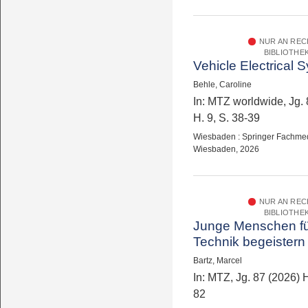
NUR AN RE
BIBLIOTHE
Vehicle Electrical 
Behle, Caroline
In: MTZ worldwide, Jg. 
H. 9, S. 38-39
Wiesbaden : Springer Fachme
Wiesbaden, 2026
NUR AN RE
BIBLIOTHE
Junge Menschen f
Technik begeistern
Bartz, Marcel
In: MTZ, Jg. 87 (2026) H
82