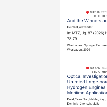
NUR AN RE
BIBLIOTHE
And the Winners a
Heintzel, Alexander
In: MTZ, Jg. 87 (2026) H
78-79
Wiesbaden : Springer Fachme
Wiesbaden, 2026
NUR AN RE
BIBLIOTHE
Optical Investigati
Up-rated Large-bor
Hydrogen Engines 
Maritime Applicatio
Deist, Sven Ole
;
Mahler, Kay
;
Dominik
;
Jaensch, Malte