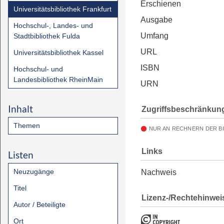
Erschienen
Universitätsbibliothek Frankfurt
Ausgabe
Hochschul-, Landes- und
Umfang
Stadtbibliothek Fulda
URL
Universitätsbibliothek Kassel
ISBN
Hochschul- und
Landesbibliothek RheinMain
URN
Inhalt
Zugriffsbeschränkun
Themen
NUR AN RECHNERN DER B
Links
Listen
Neuzugänge
Nachweis
Titel
Lizenz-/Rechtehinwei
Autor / Beteiligte
Ort