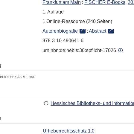
Frankfurt am Main
:
FISCHER E-Books
,
20
1. Auflage
1 Online-Ressource (240 Seiten)
Autorenbiografie
;
Abstract
978-3-10-490641-6
urn:nbn:de:hebis:30:epflicht-17026
g
IBLIOTHEK ABRUFBAR
Hessisches Bibliotheks- und Informati
s
Urheberrechtsschutz 1.0