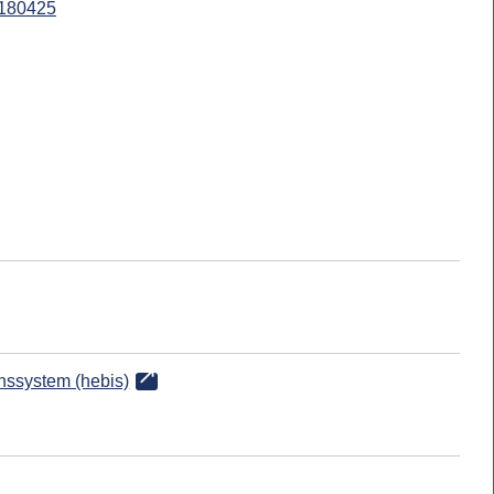
180425
onssystem (hebis)