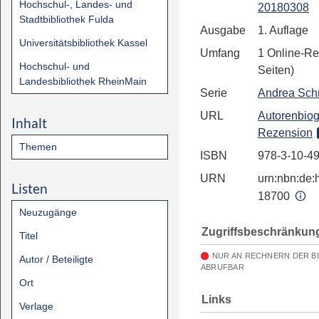
Hochschul-, Landes- und
20180308
Stadtbibliothek Fulda
Ausgabe
1. Auflage
Universitätsbibliothek Kassel
Umfang
1 Online-Re
Hochschul- und
Seiten)
Landesbibliothek RheinMain
Serie
Andrea Sch
URL
Autorenbiog
Inhalt
Rezension
Themen
ISBN
978-3-10-4
URN
urn:nbn:de:h
Listen
18700
Neuzugänge
Zugriffsbeschränkun
Titel
NUR AN RECHNERN DER B
Autor / Beteiligte
ABRUFBAR
Ort
Links
Verlage