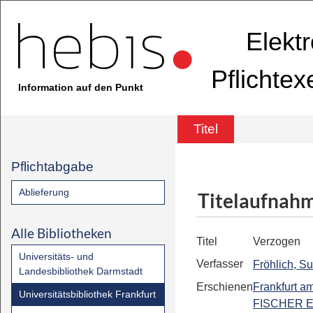
Elekt
Pflichte
Information auf den Punkt
Titel
Pflichtabgabe
Ablieferung
Titelaufnah
Alle Bibliotheken
Titel
Verzogen
Universitäts- und
Verfasser
Fröhlich, S
Landesbibliothek Darmstadt
Erschienen
Frankfurt a
Universitätsbibliothek Frankfurt
FISCHER E