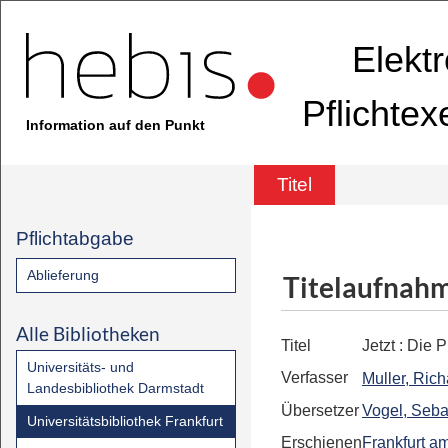
Elekt
Pflichte
Information auf den Punkt
Titel
Pflichtabgabe
Ablieferung
Titelaufnah
Alle Bibliotheken
Titel
Jetzt
:
Die P
Universitäts- und
Verfasser
Muller, Rich
Landesbibliothek Darmstadt
Übersetzer
Vogel, Seba
Universitätsbibliothek Frankfurt
Erschienen
Frankfurt a