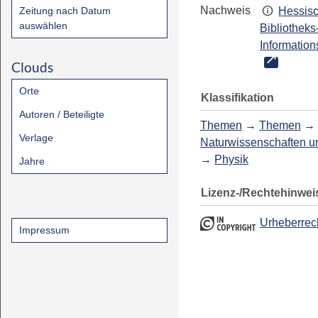
Nachweis
Zeitung nach Datum
Hessis
auswählen
Bibliotheks
Information
Clouds
Orte
Klassifikation
Autoren / Beteiligte
Themen
→
Themen
→
Verlage
Naturwissenschaften u
→
Physik
Jahre
Lizenz-/Rechtehinwei
Urheberrec
Impressum