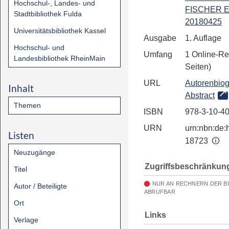
Hochschul-, Landes- und
FISCHER E
Stadtbibliothek Fulda
20180425
Universitätsbibliothek Kassel
Ausgabe
1. Auflage
Hochschul- und
Umfang
1 Online-Re
Landesbibliothek RheinMain
Seiten)
URL
Autorenbiog
Inhalt
Abstract
Themen
ISBN
978-3-10-4
URN
urn:nbn:de:h
Listen
18723
Neuzugänge
Zugriffsbeschränkun
Titel
NUR AN RECHNERN DER B
Autor / Beteiligte
ABRUFBAR
Ort
Links
Verlage