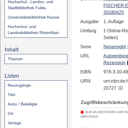
Hochschul-, Landes- und
FISCHER E
Stadtbibliothek Fulda
20180425
Universitätsbibliothek Kassel
Ausgabe
1. Auflage
Hochschul- und
Umfang
1 Online-Re
Landesbibliothek RheinMain
Seiten)
Serie
Nevernight
;
Inhalt
URL
Autorenbiog
Themen
Rezension
ISBN
978-3-10-4
Listen
URN
urn:nbn:de:h
Neuzugänge
20727
Titel
Zugriffsbeschränkun
Autor / Beteiligte
NUR AN RECHNERN DER B
Ort
ABRUFBAR
Verlage