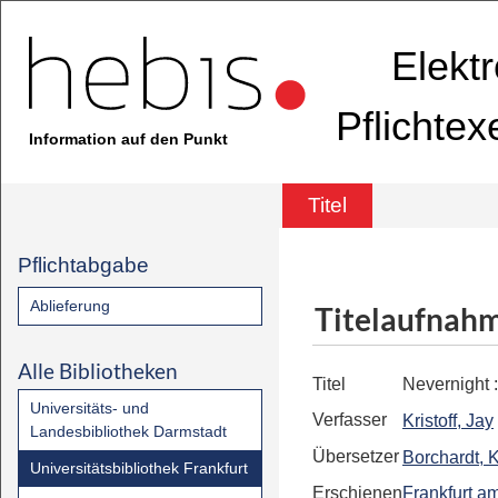
Elekt
Pflichte
Information auf den Punkt
Titel
Pflichtabgabe
Ablieferung
Titelaufnah
Alle Bibliotheken
Titel
Nevernight
Universitäts- und
Verfasser
Kristoff, Jay
Landesbibliothek Darmstadt
Übersetzer
Borchardt, K
Universitätsbibliothek Frankfurt
Erschienen
Frankfurt a