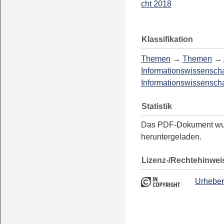
cht 2018
Klassifikation
Themen
→
Themen
→
Informationswissenscha
Informationswissenscha
Statistik
Das PDF-Dokument w
heruntergeladen.
Lizenz-/Rechtehinwei
Urheber