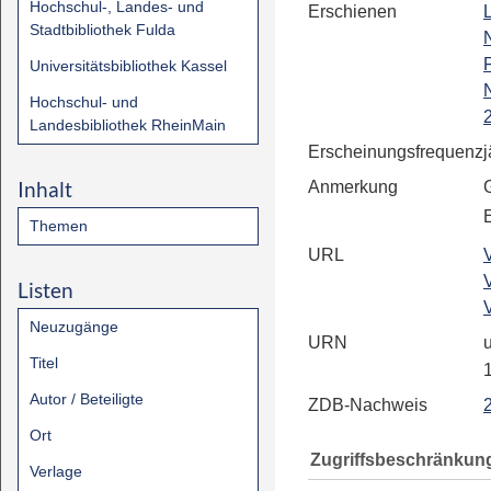
Hochschul-, Landes- und
Erschienen
Stadtbibliothek Fulda
F
Universitätsbibliothek Kassel
Hochschul- und
Landesbibliothek RheinMain
Erscheinungsfrequenz
j
Inhalt
Anmerkung
E
Themen
URL
Listen
Neuzugänge
URN
u
Titel
Autor / Beteiligte
ZDB-Nachweis
Ort
Zugriffsbeschränkun
Verlage