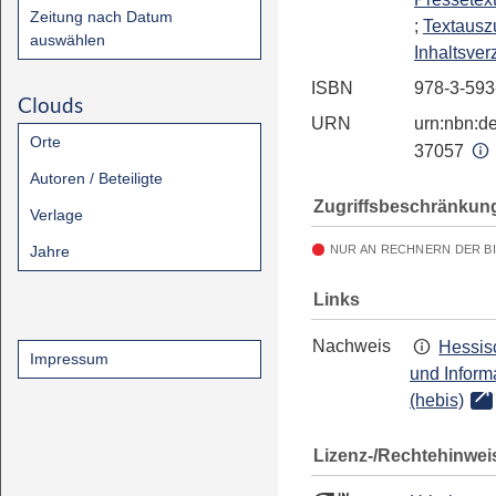
Zeitung nach Datum
;
Textausz
auswählen
Inhaltsver
ISBN
978-3-593
Clouds
URN
urn:nbn:de
Orte
37057
Autoren / Beteiligte
Zugriffsbeschränkun
Verlage
Jahre
NUR AN RECHNERN DER B
Links
Nachweis
Hessis
Impressum
und Inform
(hebis)
Lizenz-/Rechtehinwei