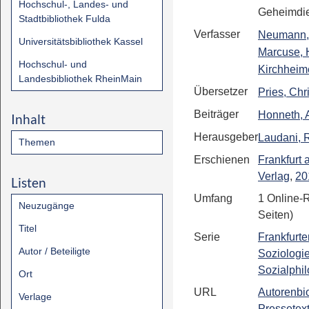
Hochschul-, Landes- und
Geheimdie
Stadtbibliothek Fulda
Verfasser
Neumann,
Universitätsbibliothek Kassel
Marcuse, 
Hochschul- und
Kirchheime
Landesbibliothek RheinMain
Übersetzer
Pries, Chr
Beiträger
Honneth, 
Inhalt
Herausgeber
Laudani, 
Themen
Erschienen
Frankfurt
Verlag
,
20
Listen
Umfang
1 Online-
Neuzugänge
Seiten)
Titel
Serie
Frankfurte
Autor / Beteiligte
Soziologi
Sozialphi
Ort
URL
Autorenbio
Verlage
Pressetex