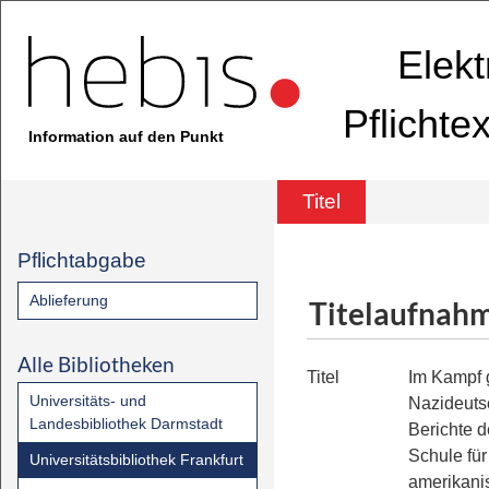
Elekt
Pflichte
Information auf den Punkt
Titel
Pflichtabgabe
Ablieferung
Titelaufnah
Alle Bibliotheken
Titel
Im Kampf
Universitäts- und
Nazideuts
Landesbibliothek Darmstadt
Berichte d
Schule für
Universitätsbibliothek Frankfurt
amerikani