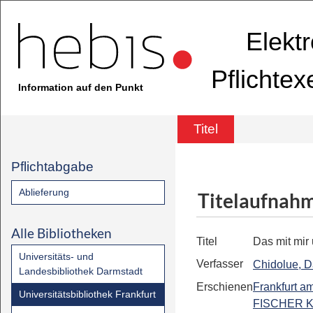
Elekt
Pflichte
Information auf den Punkt
Titel
Pflichtabgabe
Ablieferung
Titelaufnah
Alle Bibliotheken
Titel
Das mit mi
Universitäts- und
Verfasser
Chidolue, 
Landesbibliothek Darmstadt
Erschienen
Frankfurt a
Universitätsbibliothek Frankfurt
FISCHER Ki