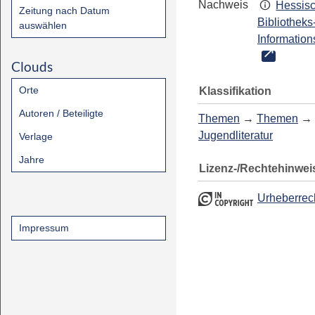
Nachweis
Hessis
Zeitung nach Datum
Bibliotheks
auswählen
Information
Clouds
Orte
Klassifikation
Autoren / Beteiligte
Themen
→
Themen
→
Jugendliteratur
Verlage
Jahre
Lizenz-/Rechtehinwei
Urheberrec
Impressum