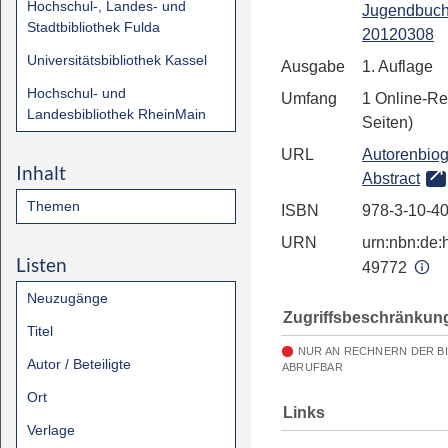
Hochschul-, Landes- und
Jugendbuch
Stadtbibliothek Fulda
20120308
Universitätsbibliothek Kassel
Ausgabe
1. Auflage
Hochschul- und
Umfang
1 Online-Re
Landesbibliothek RheinMain
Seiten)
URL
Autorenbiog
Inhalt
Abstract
Themen
ISBN
978-3-10-4
URN
urn:nbn:de:h
Listen
49772
Neuzugänge
Zugriffsbeschränkun
Titel
NUR AN RECHNERN DER B
Autor / Beteiligte
ABRUFBAR
Ort
Links
Verlage