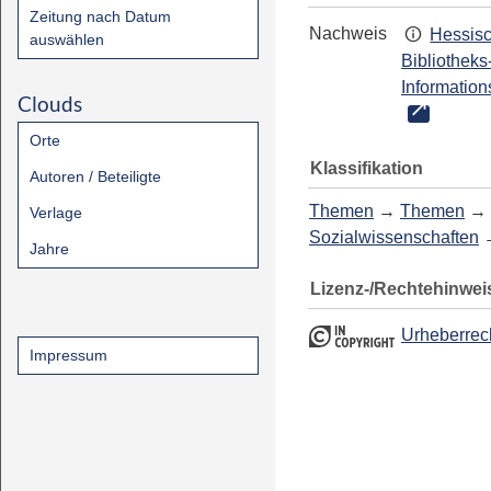
Zeitung nach Datum
Nachweis
Hessis
auswählen
Bibliotheks
Information
Clouds
Orte
Klassifikation
Autoren / Beteiligte
Themen
→
Themen
→
Verlage
Sozialwissenschaften
Jahre
Lizenz-/Rechtehinwei
Urheberrec
Impressum