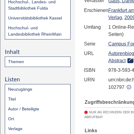
Verfasser
Gaus, Danie
Hochschul-, Landes- und
Stadtbibliothek Fulda
Erschienen
Frankfurt a
Verlag
,
200
Universitätsbibliothek Kassel
Umfang
1 Online-Re
Hochschul- und
Landesbibliothek RheinMain
Seiten)
Serie
Campus Fo
Inhalt
URL
Autorenbiog
Abstract
Themen
ISBN
978-3-593-
Listen
URN
urn:nbn:de:h
102797
Neuzugänge
Titel
Zugriffsbeschränkun
Autor / Beteiligte
NUR AN RECHNERN DER B
ABRUFBAR
Ort
Verlage
Links