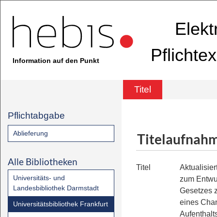
Elekt
Pflichte
Information auf den Punkt
Titel
Pflichtabgabe
Ablieferung
Titelaufnah
Alle Bibliotheken
Titel
Aktualisie
Universitäts- und
zum Entwu
Landesbibliothek Darmstadt
Gesetzes z
eines Cha
Universitätsbibliothek Frankfurt
Aufenthalt