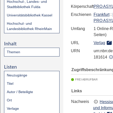
Hochschul-, Landes- und
Körperschaft
PRO ASYL 
Stadtbibliothek Fulda
Erschienen
Frankfurt
:
Universitätsbibliothek Kassel
PRO ASYL 
Hochschul- und
Umfang
1 Online-R
Landesbibliothek RheinMain
Seiten)
Inhalt
URL
Verlag
URN
urn:nbn:de:
Themen
181614
Listen
Zugriffsbeschränkun
Neuzugänge
FREI ABRUFBAR
Titel
Links
Autor / Beteiligte
Ort
Nachweis
Hessisc
und Inform
Verlage