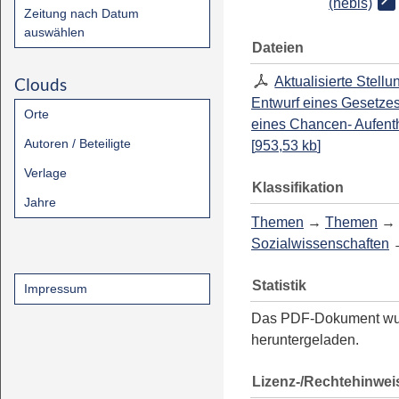
(hebis)
Zeitung nach Datum
auswählen
Dateien
Clouds
Aktualisierte Stel
Entwurf eines Gesetzes
Orte
eines Chancen- Aufenth
Autoren / Beteiligte
[
953,53 kb
]
Verlage
Klassifikation
Jahre
Themen
→
Themen
→
Sozialwissenschaften
Statistik
Impressum
Das PDF-Dokument w
heruntergeladen.
Lizenz-/Rechtehinwei