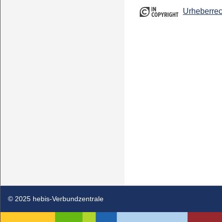
Urheberrec
© 2025 hebis-Verbundzentrale