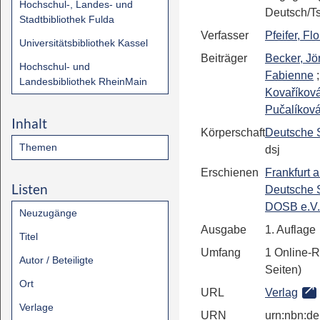
Hochschul-, Landes- und
Deutsch/T
Stadtbibliothek Fulda
Verfasser
Pfeifer, Fl
Universitätsbibliothek Kassel
Beiträger
Becker, Jö
Hochschul- und
Fabienne
;
Landesbibliothek RheinMain
Kovaříková
Pučalíkov
Inhalt
Körperschaft
Deutsche 
Themen
dsj
Erschienen
Frankfurt 
Listen
Deutsche 
DOSB e.V.
Neuzugänge
Ausgabe
1. Auflage
Titel
Umfang
1 Online-
Autor / Beteiligte
Seiten)
Ort
URL
Verlag
Verlage
URN
urn:nbn:de: