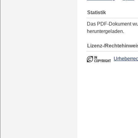
Statistik
Das PDF-Dokument w
heruntergeladen.
Lizenz-/Rechtehinwei
Urheberrec