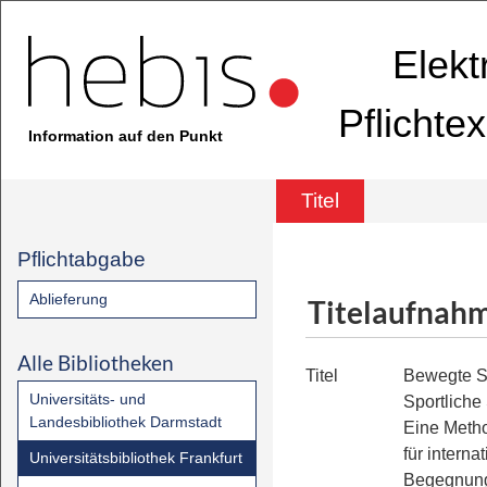
Elekt
Pflichte
Information auf den Punkt
Titel
Pflichtabgabe
Ablieferung
Titelaufnah
Alle Bibliotheken
Titel
Bewegte S
Universitäts- und
Sportliche
Landesbibliothek Darmstadt
Eine Met
für interna
Universitätsbibliothek Frankfurt
Begegnung