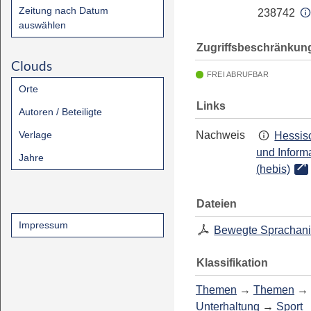
Zeitung nach Datum
238742
auswählen
Zugriffsbeschränkun
Clouds
FREI ABRUFBAR
Orte
Links
Autoren / Beteiligte
Verlage
Nachweis
Hessisc
und Inform
Jahre
(hebis)
Dateien
Impressum
Bewegte Sprachani
Klassifikation
Themen
→
Themen
→
Unterhaltung
→
Sport