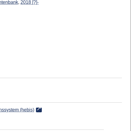
entenbank
,
2018 [?]-
onssystem (hebis)