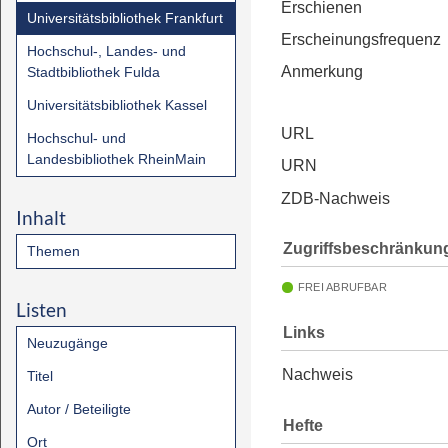
Erschienen
Universitätsbibliothek Frankfurt
Erscheinungsfrequenz
Hochschul-, Landes- und
Anmerkung
Stadtbibliothek Fulda
Universitätsbibliothek Kassel
URL
Hochschul- und
Landesbibliothek RheinMain
URN
ZDB-Nachweis
Inhalt
Zugriffsbeschränkun
Themen
FREI ABRUFBAR
Listen
Links
Neuzugänge
Nachweis
Titel
Autor / Beteiligte
Hefte
Ort