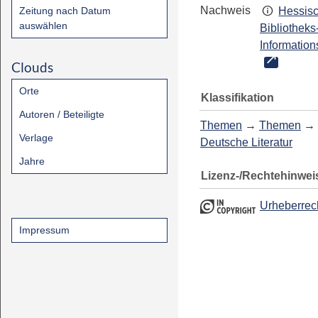
Nachweis
Zeitung nach Datum
Hessis
auswählen
Bibliotheks
Information
Clouds
Orte
Klassifikation
Autoren / Beteiligte
Themen
→
Themen
→
Verlage
Deutsche Literatur
Jahre
Lizenz-/Rechtehinwei
Urheberrec
Impressum