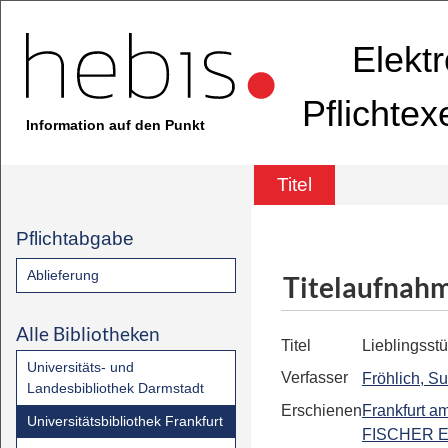
Elekt
Pflichte
Information auf den Punkt
Titel
Pflichtabgabe
Ablieferung
Titelaufnah
Alle Bibliotheken
Titel
Lieblingsst
Universitäts- und
Verfasser
Fröhlich, S
Landesbibliothek Darmstadt
Erschienen
Frankfurt a
Universitätsbibliothek Frankfurt
FISCHER E