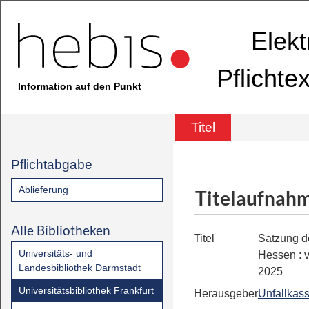
Elekt
Pflichte
Information auf den Punkt
Titel
Pflichtabgabe
Ablieferung
Titelaufnah
Alle Bibliotheken
Titel
Satzung d
Universitäts- und
Hessen
:
Landesbibliothek Darmstadt
2025
Universitätsbibliothek Frankfurt
Herausgeber
Unfallkas