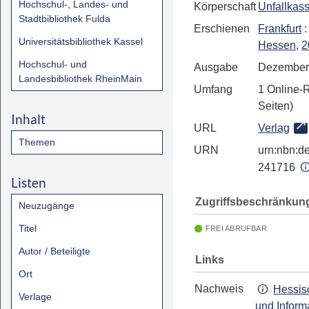
Hochschul-, Landes- und
Körperschaft
Unfallkas
Stadtbibliothek Fulda
Erschienen
Frankfurt
Universitätsbibliothek Kassel
Hessen
,
2
Hochschul- und
Ausgabe
Dezember
Landesbibliothek RheinMain
Umfang
1 Online-
Seiten)
Inhalt
URL
Verlag
Themen
URN
urn:nbn:de
241716
Listen
Zugriffsbeschränkun
Neuzugänge
Titel
FREI ABRUFBAR
Autor / Beteiligte
Links
Ort
Nachweis
Hessis
Verlage
und Inform