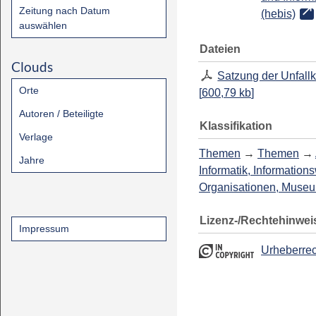
Zeitung nach Datum
(hebis)
auswählen
Dateien
Clouds
Satzung der Unfal
Orte
[
600,79 kb
]
Autoren / Beteiligte
Klassifikation
Verlage
Themen
→
Themen
→
Jahre
Informatik, Information
Organisationen, Muse
Lizenz-/Rechtehinwei
Impressum
Urheberrec