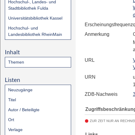
Hochschul-, Landes- und
Stadtbibliothek Fulda
Universitätsbibliothek Kassel
Erscheinungsfrequenz
Hochschul- und
Anmerkung
Landesbibliothek RheinMain
Inhalt
URL
Themen
URN
u
Listen
Neuzugänge
ZDB-Nachweis
Titel
Zugriffsbeschränkun
Autor / Beteiligte
Ort
ZUR ZEIT NUR AN RECHNE
Verlage
Links