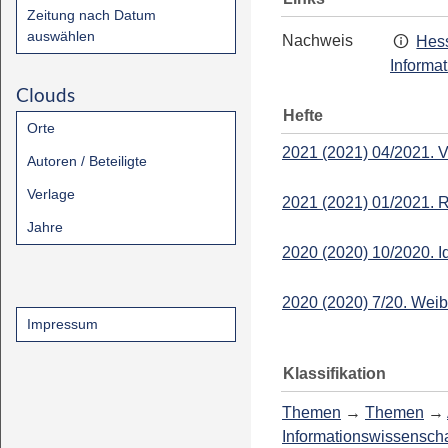
Zeitung nach Datum
auswählen
Nachweis
Hess
Informa
Clouds
Hefte
Orte
2021 (2021) 04/2021. 
Autoren / Beteiligte
Verlage
2021 (2021) 01/2021. 
Jahre
2020 (2020) 10/2020. Id
2020 (2020) 7/20. Weibl
Impressum
Klassifikation
Themen
→
Themen
→
Informationswissenscha