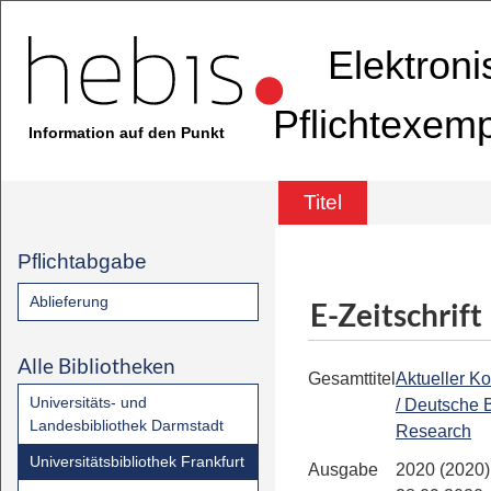
Elektron
Pflichtexem
Information auf den Punkt
Titel
Pflichtabgabe
Ablieferung
E-Zeitschrift
Alle Bibliotheken
Gesamttitel
Aktueller K
Universitäts- und
/ Deutsche 
Landesbibliothek Darmstadt
Research
Universitätsbibliothek Frankfurt
Ausgabe
2020 (2020)