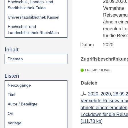
28.09.2020.
Hochschul-, Landes- und
Stadtbibliothek Fulda
Vermehrte
Reisewarn
Universitätsbibliothek Kassel
ähneln ein
Hochschul- und
erneuten L
Landesbibliothek RheinMain
für die Rei
Datum
2020
Inhalt
Zugriffsbeschränkun
Themen
FREI ABRUFBAR
Listen
Dateien
Neuzugänge
2020. 2020, 28.09.
Titel
Vermehrte Reisewarnu
Autor / Beteiligte
ähneln einem erneuten
Ort
Lockdown für die Reis
[
111,73 kb
]
Verlage