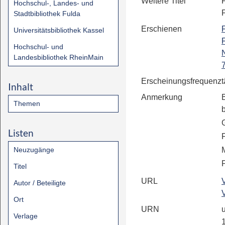
Weitere Titel
Hochschul-, Landes- und
Stadtbibliothek Fulda
Erschienen
F
Universitätsbibliothek Kassel
Hochschul- und
Landesbibliothek RheinMain
Erscheinungsfrequenz
t
Inhalt
Anmerkung
Themen
Listen
Neuzugänge
P
Titel
URL
Autor / Beteiligte
Ort
URN
u
Verlage