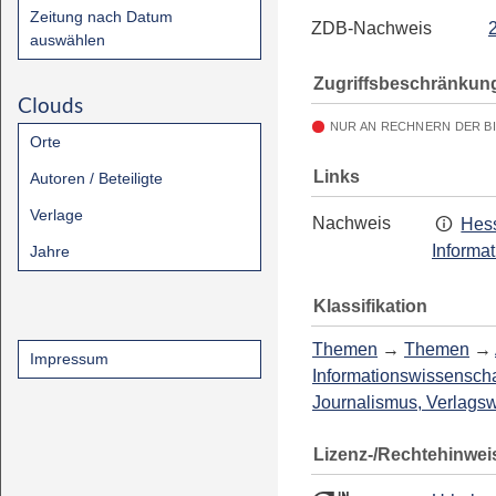
Zeitung nach Datum
ZDB-Nachweis
auswählen
Zugriffsbeschränkun
Clouds
NUR AN RECHNERN DER B
Orte
Links
Autoren / Beteiligte
Verlage
Nachweis
Hess
Informa
Jahre
Klassifikation
Themen
→
Themen
→
Impressum
Informationswissenscha
Journalismus, Verlags
Lizenz-/Rechtehinwei