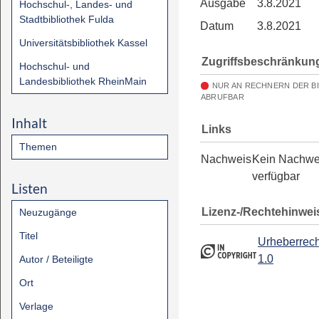
Ausgabe
3.8.2021
Hochschul-, Landes- und
Stadtbibliothek Fulda
Datum
3.8.2021
Universitätsbibliothek Kassel
Zugriffsbeschränkun
Hochschul- und
Landesbibliothek RheinMain
NUR AN RECHNERN DER B
ABRUFBAR
Inhalt
Links
Themen
Nachweis
Kein Nachwe
verfügbar
Listen
Lizenz-/Rechtehinwei
Neuzugänge
Titel
Urheberrech
1.0
Autor / Beteiligte
Ort
Verlage