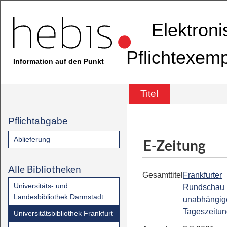
Elektron
Pflichtexem
Information auf den Punkt
Titel
Pflichtabgabe
Ablieferung
E-Zeitung
Alle Bibliotheken
Gesamttitel
Frankfurter
Universitäts- und
Rundschau 
Landesbibliothek Darmstadt
unabhängig
Tageszeitu
Universitätsbibliothek Frankfurt