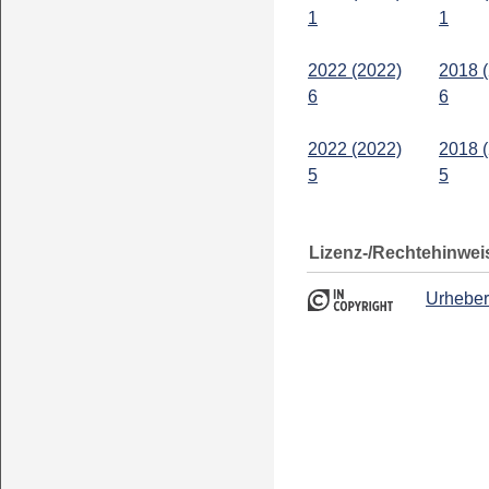
1
1
2022 (2022)
2018 
6
6
2022 (2022)
2018 
5
5
Lizenz-/Rechtehinwei
Urheber