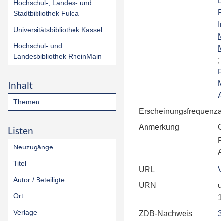
Hochschul-, Landes- und
Stadtbibliothek Fulda
I
Universitätsbibliothek Kassel
Hochschul- und
Landesbibliothek RheinMain
Inhalt
A
Themen
Erscheinungsfrequenz
Anmerkung
Listen
Neuzugänge
Titel
URL
Autor / Beteiligte
URN
u
Ort
Verlage
ZDB-Nachweis