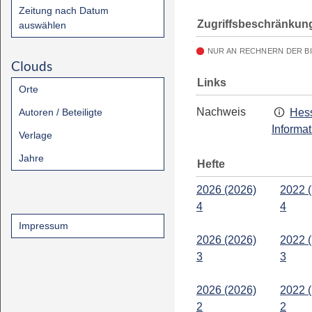
Zeitung nach Datum
Zugriffsbeschränkun
auswählen
NUR AN RECHNERN DER B
Clouds
Links
Orte
Nachweis
Autoren / Beteiligte
Hess
Informa
Verlage
Jahre
Hefte
2026 (2026)
2022 
4
4
Impressum
2026 (2026)
2022 
3
3
2026 (2026)
2022 
2
2