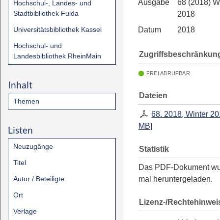
Ausgabe
68 (2018) W
Hochschul-, Landes- und
Stadtbibliothek Fulda
2018
Universitätsbibliothek Kassel
Datum
2018
Hochschul- und
Zugriffsbeschränkun
Landesbibliothek RheinMain
FREI ABRUFBAR
Inhalt
Dateien
Themen
68. 2018, Winter 2
MB
]
Listen
Neuzugänge
Statistik
Titel
Das PDF-Dokument w
Autor / Beteiligte
mal heruntergeladen.
Ort
Lizenz-/Rechtehinwei
Verlage