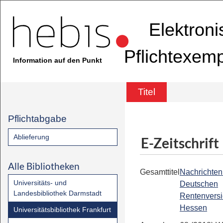
Elektron
Pflichtexem
Information auf den Punkt
Titel
Pflichtabgabe
Ablieferung
E-Zeitschrift
Alle Bibliotheken
Gesamttitel
Nachrichten
Universitäts- und
Deutschen
Landesbibliothek Darmstadt
Rentenvers
Hessen
Universitätsbibliothek Frankfurt