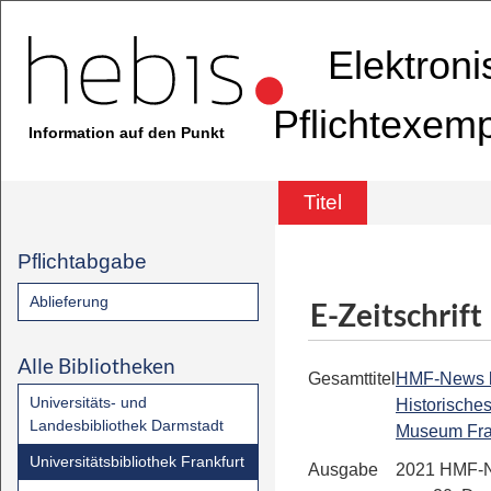
Elektron
Pflichtexem
Information auf den Punkt
Titel
Pflichtabgabe
Ablieferung
E-Zeitschrift
Alle Bibliotheken
Gesamttitel
HMF-News bis
Universitäts- und
Historische
Landesbibliothek Darmstadt
Museum Fra
Universitätsbibliothek Frankfurt
Ausgabe
2021 HMF-