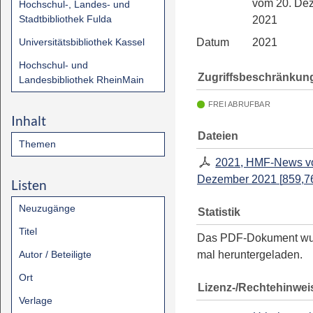
vom 20. De
Hochschul-, Landes- und
Stadtbibliothek Fulda
2021
Universitätsbibliothek Kassel
Datum
2021
Hochschul- und
Zugriffsbeschränkun
Landesbibliothek RheinMain
FREI ABRUFBAR
Inhalt
Dateien
Themen
2021, HMF-News v
Dezember 2021
[
859,7
Listen
Neuzugänge
Statistik
Titel
Das PDF-Dokument w
Autor / Beteiligte
mal heruntergeladen.
Ort
Lizenz-/Rechtehinwei
Verlage