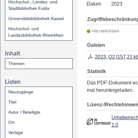
Hochschul-, Landes- und
Datum
2023
Stadtbibliothek Fulda
Universitätsbibliothek Kassel
Zugriffsbeschränkun
Hochschul- und
FREI ABRUFBAR
Landesbibliothek RheinMain
Dateien
Inhalt
2023, Q2
[
157,21 k
Themen
Statistik
Listen
Das PDF-Dokument w
mal heruntergeladen.
Neuzugänge
Titel
Lizenz-/Rechtehinwei
Autor / Beteiligte
Urheberrech
Ort
1.0
Verlage