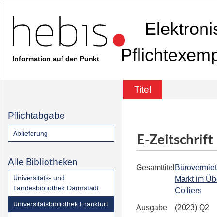
Elektron
Pflichtexem
Information auf den Punkt
Titel
Pflichtabgabe
Ablieferung
E-Zeitschrift
Alle Bibliotheken
Gesamttitel
Bürovermiet
Universitäts- und
Markt im Übe
Landesbibliothek Darmstadt
Colliers
Universitätsbibliothek Frankfurt
Ausgabe
(2023) Q2