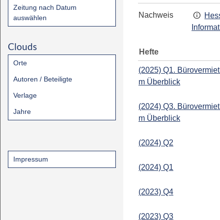
Zeitung nach Datum
Nachweis
Hess
auswählen
Informa
Clouds
Hefte
Orte
(2025) Q1. Bürovermietu
Autoren / Beteiligte
m Überblick
Verlage
(2024) Q3. Bürovermietu
Jahre
m Überblick
(2024) Q2
Impressum
(2024) Q1
(2023) Q4
(2023) Q3