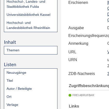
Hochschul-, Landes- und
Erschienen
Stadtbibliothek Fulda
C
Universitätsbibliothek Kassel
Q
Hochschul- und
Landesbibliothek RheinMain
Ausgabe
Erscheinungsfrequenz
Inhalt
Anmerkung
Themen
URL
URN
u
Listen
Neuzugänge
ZDB-Nachweis
Titel
Zugriffsbeschränkun
Autor / Beteiligte
FREI ABRUFBAR
Ort
Verlage
Links