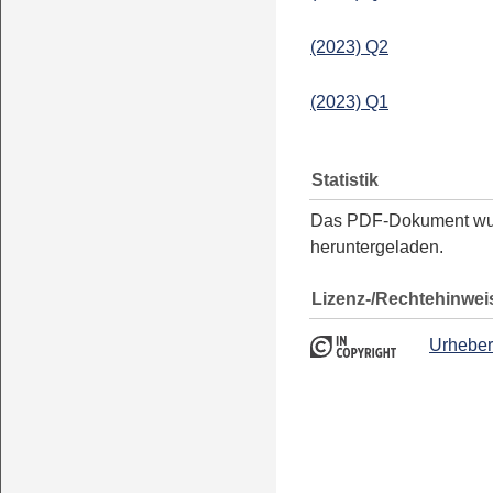
(2023) Q2
(2023) Q1
Statistik
Das PDF-Dokument w
heruntergeladen.
Lizenz-/Rechtehinwei
Urheber