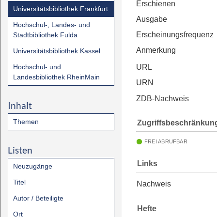
Erschienen
Universitätsbibliothek Frankfurt
Ausgabe
Hochschul-, Landes- und
Erscheinungsfrequenz
Stadtbibliothek Fulda
Anmerkung
Universitätsbibliothek Kassel
Hochschul- und
URL
Landesbibliothek RheinMain
URN
ZDB-Nachweis
Inhalt
Themen
Zugriffsbeschränkun
FREI ABRUFBAR
Listen
Links
Neuzugänge
Titel
Nachweis
Autor / Beteiligte
Hefte
Ort