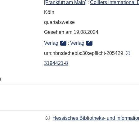
[Frankfurt am Main]
:
Colliers Internationa
Köln
quartalsweise
Gesehen am 19.08.2024
Verlag
;
Verlag
urn:nbn:de:hebis:30:epflicht-205429
3194421-8
g
Hessisches Bibliotheks- und Informati