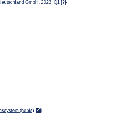
l Deutschland GmbH
,
2023, Q1 [?]-
onssystem (hebis)