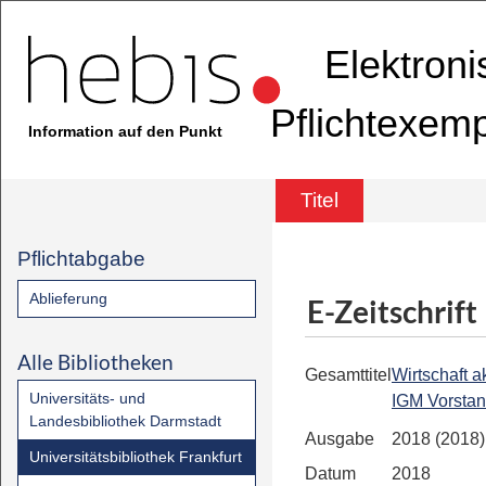
Elektron
Pflichtexem
Information auf den Punkt
Titel
Pflichtabgabe
Ablieferung
E-Zeitschrift
Alle Bibliotheken
Gesamttitel
Wirtschaft ak
Universitäts- und
IGM Vorsta
Landesbibliothek Darmstadt
Ausgabe
2018 (2018)
Universitätsbibliothek Frankfurt
Datum
2018