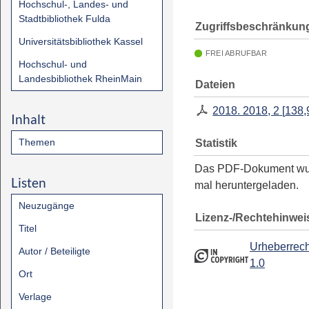
Hochschul-, Landes- und
Stadtbibliothek Fulda
Zugriffsbeschränkun
Universitätsbibliothek Kassel
FREI ABRUFBAR
Hochschul- und
Landesbibliothek RheinMain
Dateien
2018. 2018, 2
[
138,
Inhalt
Themen
Statistik
Das PDF-Dokument w
Listen
mal heruntergeladen.
Neuzugänge
Lizenz-/Rechtehinwei
Titel
Urheberrech
Autor / Beteiligte
1.0
Ort
Verlage