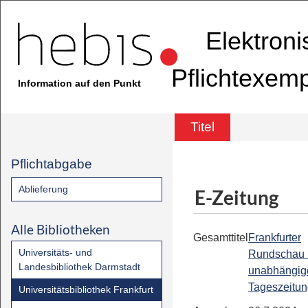
Elektron
Pflichtexem
Information auf den Punkt
Titel
Pflichtabgabe
Ablieferung
E-Zeitung
Alle Bibliotheken
Gesamttitel
Frankfurter
Universitäts- und
Rundschau 
Landesbibliothek Darmstadt
unabhängig
Tageszeitu
Universitätsbibliothek Frankfurt