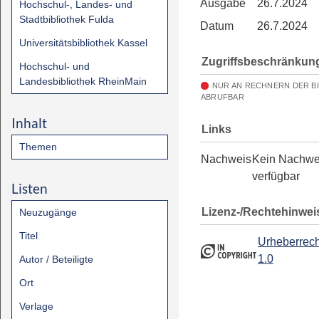
Ausgabe
26.7.2024
Hochschul-, Landes- und
Stadtbibliothek Fulda
Datum
26.7.2024
Universitätsbibliothek Kassel
Zugriffsbeschränkun
Hochschul- und
Landesbibliothek RheinMain
NUR AN RECHNERN DER B
ABRUFBAR
Inhalt
Links
Themen
Nachweis
Kein Nachwe
verfügbar
Listen
Lizenz-/Rechtehinwei
Neuzugänge
Titel
Urheberrech
1.0
Autor / Beteiligte
Ort
Verlage