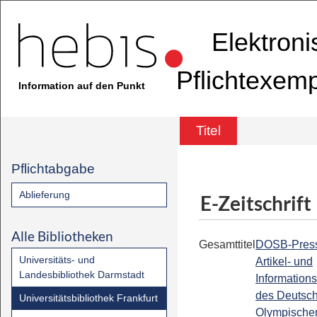
Elektron
Pflichtexem
Information auf den Punkt
Titel
Pflichtabgabe
Ablieferung
E-Zeitschrift
Alle Bibliotheken
Gesamttitel
DOSB-Press
Universitäts- und
Artikel- und
Landesbibliothek Darmstadt
Informations
des Deutsc
Universitätsbibliothek Frankfurt
Olympische