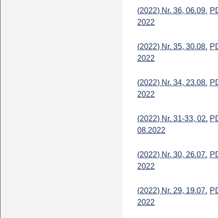
(2022) Nr. 36, 06.09.
P
2022
(2022) Nr. 35, 30.08.
P
2022
(2022) Nr. 34, 23.08.
P
2022
(2022) Nr. 31-33, 02.
P
08.2022
(2022) Nr. 30, 26.07.
P
2022
(2022) Nr. 29, 19.07.
P
2022