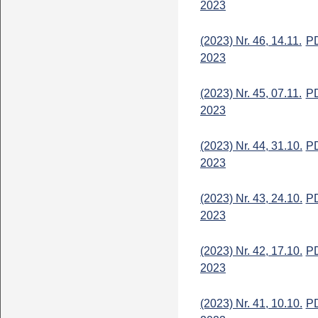
2023
(2023) Nr. 46, 14.11.
P
2023
(2023) Nr. 45, 07.11.
P
2023
(2023) Nr. 44, 31.10.
P
2023
(2023) Nr. 43, 24.10.
P
2023
(2023) Nr. 42, 17.10.
P
2023
(2023) Nr. 41, 10.10.
P