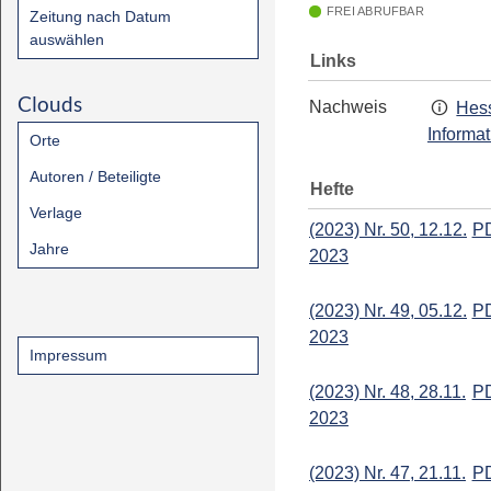
FREI ABRUFBAR
Zeitung nach Datum
auswählen
Links
Clouds
Nachweis
Hess
Informa
Orte
Autoren / Beteiligte
Hefte
Verlage
(2023) Nr. 50, 12.12.
P
Jahre
2023
(2023) Nr. 49, 05.12.
P
2023
Impressum
(2023) Nr. 48, 28.11.
P
2023
(2023) Nr. 47, 21.11.
P