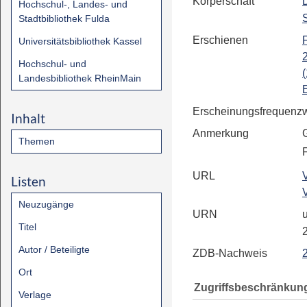
Körperschaft
Hochschul-, Landes- und
Stadtbibliothek Fulda
Erschienen
Universitätsbibliothek Kassel
Hochschul- und
Landesbibliothek RheinMain
Erscheinungsfrequenz
Inhalt
Anmerkung
Themen
URL
Listen
Neuzugänge
URN
u
Titel
Autor / Beteiligte
ZDB-Nachweis
Ort
Zugriffsbeschränkun
Verlage