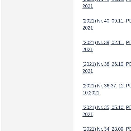
2021
(2021) Nr. 40, 09.11.
P
2021
(2021) Nr. 39, 02.11.
P
2021
(2021) Nr. 38, 26.10.
P
2021
(2021) Nr. 36-37, 12.
P
10.2021
(2021) Nr. 35, 05.10.
P
2021
(2021) Nr. 34, 28.09.
P