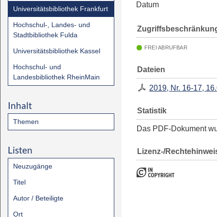
Datum
Universitätsbibliothek Frankfurt
Hochschul-, Landes- und
Zugriffsbeschränkun
Stadtbibliothek Fulda
FREI ABRUFBAR
Universitätsbibliothek Kassel
Hochschul- und
Dateien
Landesbibliothek RheinMain
2019, Nr. 16-17, 16
Inhalt
Statistik
Themen
Das PDF-Dokument w
Listen
Lizenz-/Rechtehinwei
Neuzugänge
Titel
Autor / Beteiligte
Ort