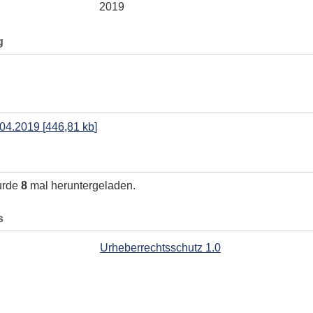
2019
g
.04.2019
[
446,81 kb
]
urde
8
mal heruntergeladen.
s
Urheberrechtsschutz 1.0