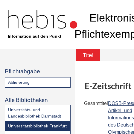
Elektron
Pflichtexem
Information auf den Punkt
Titel
Pflichtabgabe
Ablieferung
E-Zeitschrift
Alle Bibliotheken
Gesamttitel
DOSB-Press
Universitäts- und
Artikel- und
Landesbibliothek Darmstadt
Informations
des Deutsc
Universitätsbibliothek Frankfurt
Olympische