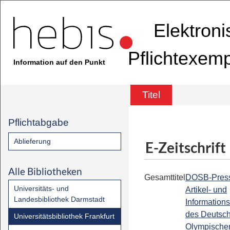
Elektron
Pflichtexem
Information auf den Punkt
Titel
Pflichtabgabe
Ablieferung
E-Zeitschrift
Alle Bibliotheken
Gesamttitel
DOSB-Press
Universitäts- und
Artikel- und
Landesbibliothek Darmstadt
Informations
des Deutsc
Universitätsbibliothek Frankfurt
Olympische