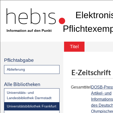
Elektron
Pflichtexem
Information auf den Punkt
Titel
Pflichtabgabe
Ablieferung
E-Zeitschrift
Alle Bibliotheken
Gesamttitel
DOSB-Press
Universitäts- und
Artikel- und
Landesbibliothek Darmstadt
Informations
des Deutsc
Universitätsbibliothek Frankfurt
Olympische