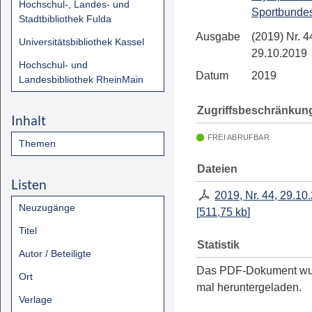
Hochschul-, Landes- und
Sportbunde
Stadtbibliothek Fulda
Ausgabe
(2019) Nr. 4
Universitätsbibliothek Kassel
29.10.2019
Hochschul- und
Datum
2019
Landesbibliothek RheinMain
Zugriffsbeschränkun
Inhalt
FREI ABRUFBAR
Themen
Dateien
Listen
2019, Nr. 44, 29.10
Neuzugänge
[
511,75 kb
]
Titel
Statistik
Autor / Beteiligte
Das PDF-Dokument w
Ort
mal heruntergeladen.
Verlage