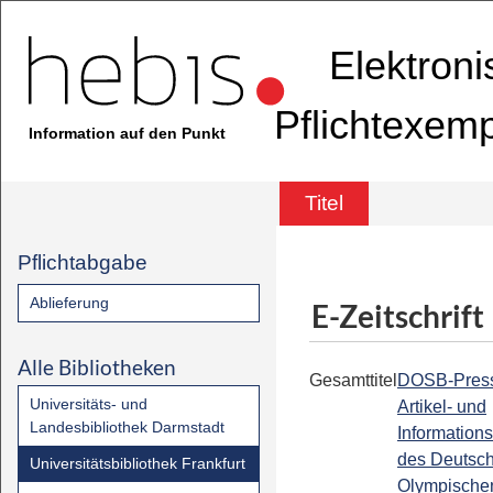
Elektron
Pflichtexem
Information auf den Punkt
Titel
Pflichtabgabe
Ablieferung
E-Zeitschrift
Alle Bibliotheken
Gesamttitel
DOSB-Press
Universitäts- und
Artikel- und
Landesbibliothek Darmstadt
Informations
des Deutsc
Universitätsbibliothek Frankfurt
Olympische