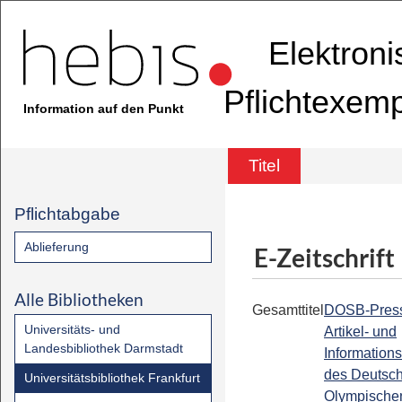
Elektron
Pflichtexem
Information auf den Punkt
Titel
Pflichtabgabe
Ablieferung
E-Zeitschrift
Alle Bibliotheken
Gesamttitel
DOSB-Press
Universitäts- und
Artikel- und
Landesbibliothek Darmstadt
Informations
des Deutsc
Universitätsbibliothek Frankfurt
Olympische