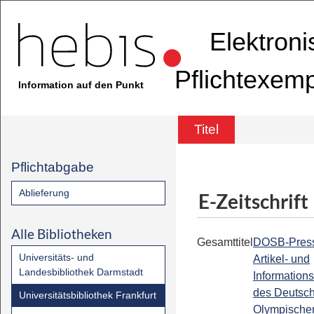
Elektron
Pflichtexem
Information auf den Punkt
Titel
Pflichtabgabe
Ablieferung
E-Zeitschrift
Alle Bibliotheken
Gesamttitel
DOSB-Press
Universitäts- und
Artikel- und
Landesbibliothek Darmstadt
Informations
des Deutsc
Universitätsbibliothek Frankfurt
Olympische