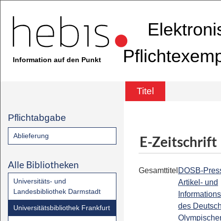
Elektron
Pflichtexem
Information auf den Punkt
Titel
Pflichtabgabe
Ablieferung
E-Zeitschrift
Alle Bibliotheken
Gesamttitel
DOSB-Press
Universitäts- und
Artikel- und
Landesbibliothek Darmstadt
Informations
des Deutsc
Universitätsbibliothek Frankfurt
Olympische