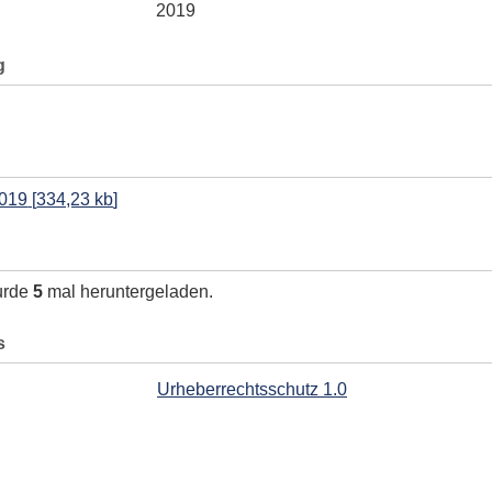
2019
g
2019
[
334,23 kb
]
urde
5
mal heruntergeladen.
s
Urheberrechtsschutz 1.0