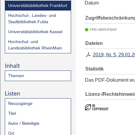
Datum
Universitätsbibliothek Frankfurt
Hochschul-, Landes- und
Zugriffsbeschränkun
Stadtbibliothek Fulda
FREI ABRUFBAR
Universitätsbibliothek Kassel
Hochschul- und
Dateien
Landesbibliothek RheinMain
2019, Nr. 5, 29.01.
Inhalt
Statistik
Themen
Das PDF-Dokument w
Listen
Lizenz-/Rechtehinwei
Neuzugänge
Titel
Autor / Beteiligte
Ort